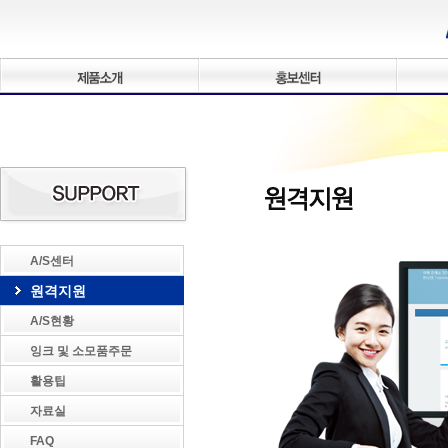
A/S센터
원격지원
A/S현황
잉크 및 소모품주문
활용팁
자료실
FAQ